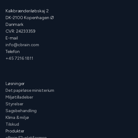
Kalkbrænderiløbskaj 2
DK-2100 Kopenhagen Ø
Danmark
CVR: 24233359
E-mail
info@cbrain.com
Telefon
+45 7216 1811
Løsninger
Det papirløse ministerium
Miljøtilladelser
Styrelser
Sagsbehandling
Klima & miljø
Tilskud
Produkter
cBrain F2-platformen