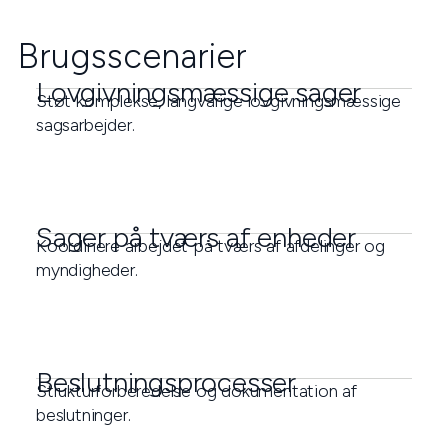
Brugsscenarier
Lovgivningsmæssige sager
Støt komplekse, langvarige lovgivningsmæssige
sagsarbejder.
Sager på tværs af enheder
Koordinere arbejdet på tværs af afdelinger og
myndigheder.
Beslutningsprocesser
Strukturforberedelse og dokumentation af
beslutninger.