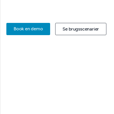
Book en demo
Se brugsscenarier