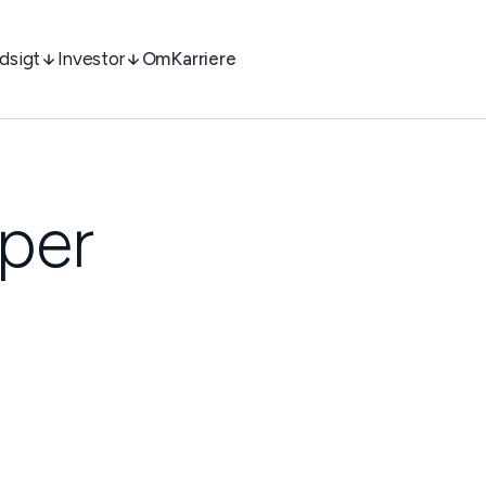
ndsigt
Investor
Om
Karriere
per