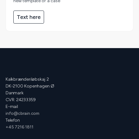
new template or a case
Text here
Kalkbrænderiløbskaj 2
DK-2100 Kopenhagen Ø
Danmark
CVR: 24233359
E-mail
info@cbrain.com
Telefon
+45 7216 1811