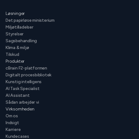
Løsninger
Det papirløse ministerium
Miljøtilladelser
Styrelser
Sagsbehandling
Klima & miljø
Tilskud
Produkter
cBrain F2-platformen
Digitalt procesbibliotek
Kunstig intelligens
AI Task Specialist
AI Assistant
Sådan arbejder vi
Virksomheden
Om os
Indsigt
Karriere
Kundecases