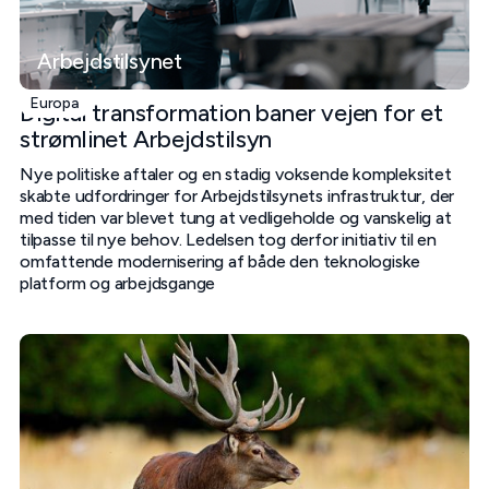
Arbejdstilsynet
Europa
Digital transformation baner vejen for et
strømlinet Arbejdstilsyn
Nye politiske aftaler og en stadig voksende kompleksitet
skabte udfordringer for Arbejdstilsynets infrastruktur, der
med tiden var blevet tung at vedligeholde og vanskelig at
tilpasse til nye behov. Ledelsen tog derfor initiativ til en
omfattende modernisering af både den teknologiske
platform og arbejdsgange