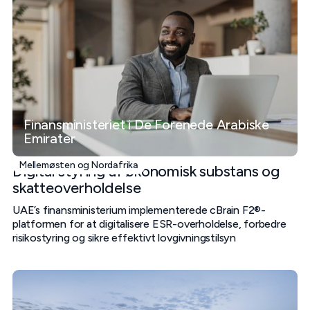
Finansministeriet i De Forenede Arabiske
Emirater
Mellemøsten og Nordafrika
Digital styring af økonomisk substans og
skatteoverholdelse
UAE’s finansministerium implementerede cBrain F2®-
platformen for at digitalisere ESR-overholdelse, forbedre
risikostyring og sikre effektivt lovgivningstilsyn