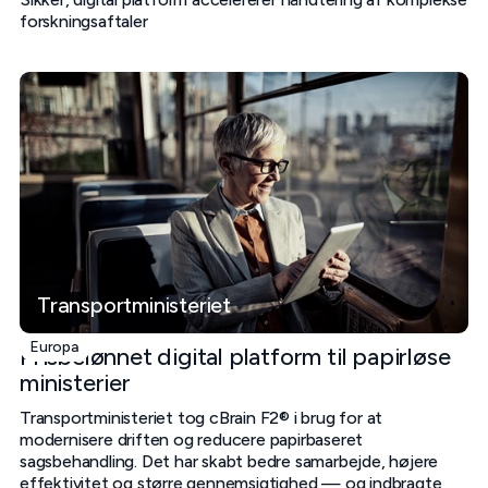
forskningsaftaler
Transportministeriet
Europa
Prisbelønnet digital platform til papirløse
ministerier
Transportministeriet tog cBrain F2® i brug for at
modernisere driften og reducere papirbaseret
sagsbehandling. Det har skabt bedre samarbejde, højere
effektivitet og større gennemsigtighed — og indbragte