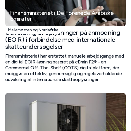
Finansministeriet i De Forenede Arabiske
Emirater
Mellemøsten og Nordafrika
Udveksling af oplysninger på anmodning
(EOIR) i forbindelse med internationale
skatteundersøgelser
Finansministeriet har erstattet manuelle arbejdsgange med
en digital EOIR-løsning baseret på cBrain F2® - en
Commercial Off-The-Shelf (COTS) digital platform, der
muliggør en effektiv, gennemsigtig og regeloverholdende
udveksling af internationale skatteoplysninger.