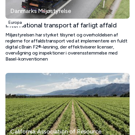
Danmarks Miljøstyrelse
Europa
International transport af farligt affald
Miljøstyrelsen har styrket tilsynet og overholdelsen af
reglerne for affaldstransport ved at implementere en fuldt
digital cBrain F2®-løsning, der effektiviserer licenser,
overvågning og inspektioner i overensstemmelse med
Basel-konventionen
California Association of Resource