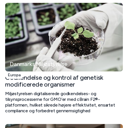
Danmarks Miljøstyrelse
Europa
Godkendelse og kontrol af genetisk
modificerede organismer
Miljøstyrelsen digitaliserede godkendelses- og
tilsynsprocesserne for GMO’er med cBrain F2®-
platformen, hvilket sikrede højere effektivitet, ensartet
compliance og forbedret gennemsigtighed