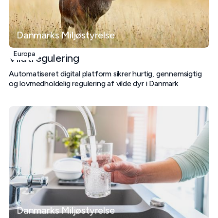
Danmarks Miljøstyrelse
Europa
Vildtregulering
Automatiseret digital platform sikrer hurtig, gennemsigtig
og lovmedholdelig regulering af vilde dyr i Danmark
Danmarks Miljøstyrelse