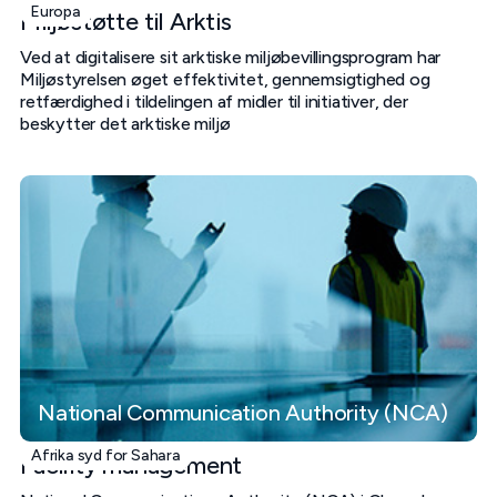
Europa
Miljøstøtte til Arktis
Ved at digitalisere sit arktiske miljøbevillingsprogram har
Miljøstyrelsen øget effektivitet, gennemsigtighed og
retfærdighed i tildelingen af midler til initiativer, der
beskytter det arktiske miljø
National Communication Authority (NCA)
Afrika syd for Sahara
Facility management