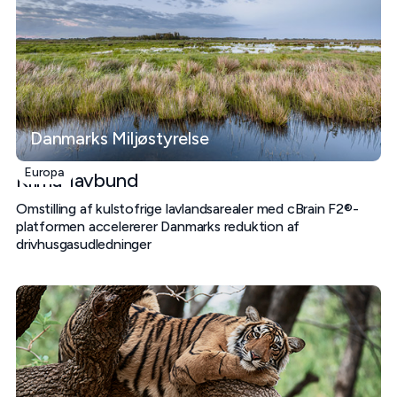
Danmarks Miljøstyrelse
Europa
Klima-lavbund
Omstilling af kulstofrige lavlandsarealer med cBrain F2®-
platformen accelererer Danmarks reduktion af
drivhusgasudledninger