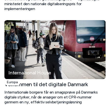
ministeriet den nationale digitaliseringspris for
implementeringen
International House
Europa
Velkommen til det digitale Danmark
Internationale borgere får en smagsprøve på Danmarks
digitale styrker, når de ansøger om et CPR-nummer
gennem en ny, effektiv selvbetjeningsløsning