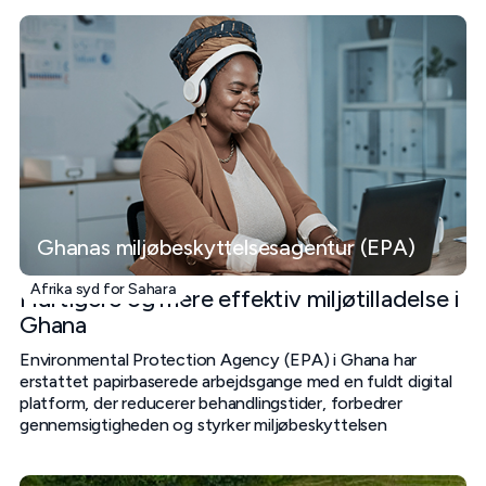
Ghanas miljøbeskyttelsesagentur (EPA)
Afrika syd for Sahara
Hurtigere og mere effektiv miljøtilladelse i
Ghana
Environmental Protection Agency (EPA) i Ghana har
erstattet papirbaserede arbejdsgange med en fuldt digital
platform, der reducerer behandlingstider, forbedrer
gennemsigtigheden og styrker miljøbeskyttelsen