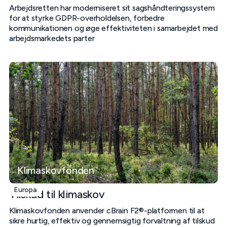
Arbejdsretten har moderniseret sit sagshåndteringssystem
for at styrke GDPR-overholdelsen, forbedre
kommunikationen og øge effektiviteten i samarbejdet med
arbejdsmarkedets parter
Klimaskovfonden
Europa
Tilskud til klimaskov
Klimaskovfonden anvender cBrain F2®-platformen til at
sikre hurtig, effektiv og gennemsigtig forvaltning af tilskud