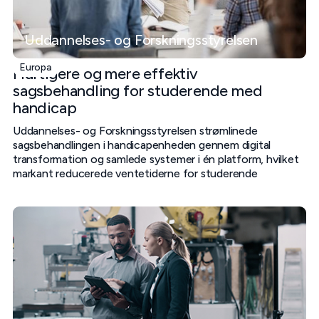
Uddannelses- og Forskningsstyrelsen
Europa
Hurtigere og mere effektiv
sagsbehandling for studerende med
handicap
Uddannelses- og Forskningsstyrelsen strømlinede
sagsbehandlingen i handicapenheden gennem digital
transformation og samlede systemer i én platform, hvilket
markant reducerede ventetiderne for studerende