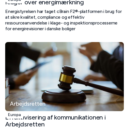
Klager over energimærkning
Energistyrelsen har taget cBrain F2®-platformen i brug for
at sikre kvalitet, compliance og effektiv
ressourceanvendelse i klage- og inspektionsprocesserne
for energirevisioner i danske boliger
Arbejdsretten
Europa
Effektivisering af kommunikationen i
Arbejdsretten