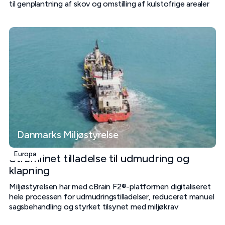
til genplantning af skov og omstilling af kulstofrige arealer
Danmarks Miljøstyrelse
Europa
Strømlinet tilladelse til udmudring og
klapning
Miljøstyrelsen har med cBrain F2®-platformen digitaliseret
hele processen for udmudringstilladelser, reduceret manuel
sagsbehandling og styrket tilsynet med miljøkrav