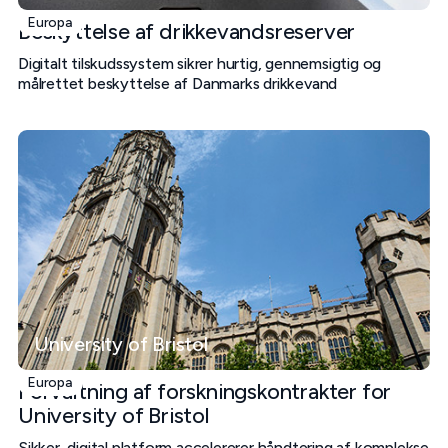
Europa
Beskyttelse af drikkevandsreserver
Digitalt tilskudssystem sikrer hurtig, gennemsigtig og
målrettet beskyttelse af Danmarks drikkevand
University of Bristol
Europa
Forvaltning af forskningskontrakter for
University of Bristol
Sikker, digital platform accelererer håndtering af komplekse