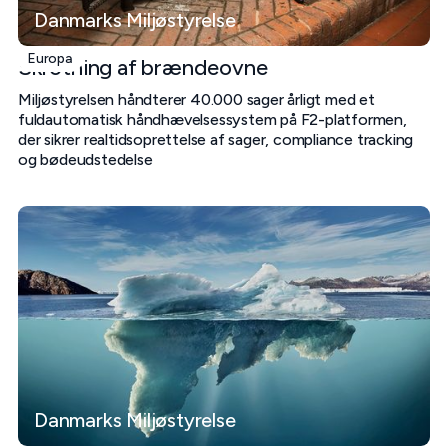
Danmarks Miljøstyrelse
Europa
Skrotning af brændeovne
Miljøstyrelsen håndterer 40.000 sager årligt med et
fuldautomatisk håndhævelsessystem på F2-platformen,
der sikrer realtidsoprettelse af sager, compliance tracking
og bødeudstedelse
Danmarks Miljøstyrelse