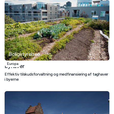
Boligstyrelsen
Europa
Byhaver
Effektiv tilskudsforvaltning og medfinansiering af taghaver
i byerne