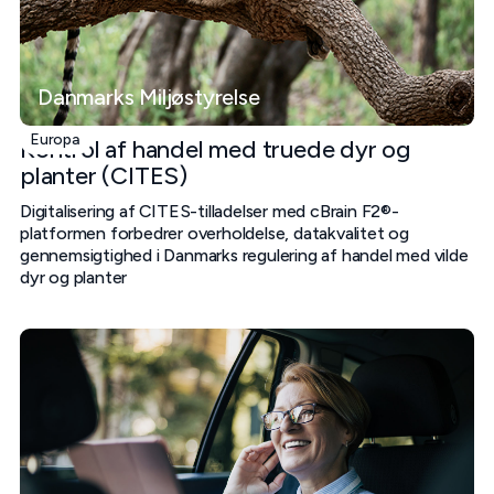
Danmarks Miljøstyrelse
Europa
Kontrol af handel med truede dyr og
planter (CITES)
Digitalisering af CITES-tilladelser med cBrain F2®-
platformen forbedrer overholdelse, datakvalitet og
gennemsigtighed i Danmarks regulering af handel med vilde
dyr og planter