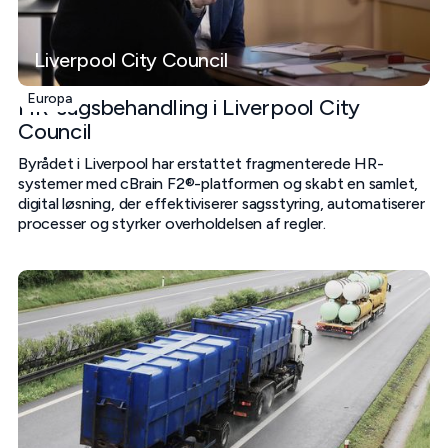
Liverpool City Council
Europa
HR-sagsbehandling i Liverpool City
Council
Byrådet i Liverpool har erstattet fragmenterede HR-
systemer med cBrain F2®-platformen og skabt en samlet,
digital løsning, der effektiviserer sagsstyring, automatiserer
processer og styrker overholdelsen af regler.