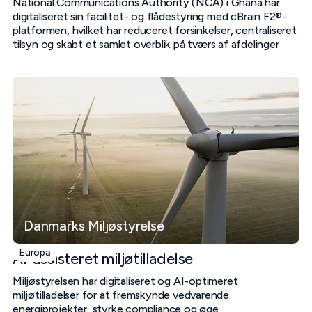
National Communications Authority (NCA) i Ghana har
digitaliseret sin facilitet- og flådestyring med cBrain F2®-
platformen, hvilket har reduceret forsinkelser, centraliseret
tilsyn og skabt et samlet overblik på tværs af afdelinger
Danmarks Miljøstyrelse
Europa
AI-assisteret miljøtilladelse
Miljøstyrelsen har digitaliseret og AI-optimeret
miljøtilladelser for at fremskynde vedvarende
energiprojekter, styrke compliance og øge