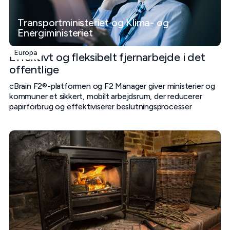
Transportministeriet og Klima- og
Energiministeriet
Europa
Effektivt og fleksibelt fjernarbejde i det
offentlige
cBrain F2®-platformen og F2 Manager giver ministerier og
kommuner et sikkert, mobilt arbejdsrum, der reducerer
papirforbrug og effektiviserer beslutningsprocesser