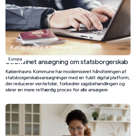
Københavns Kommune
Europa
Strømlinet ansøgning om statsborgerskab
Københavns Kommune har moderniseret håndteringen af
statsborgerskabsansøgninger med en fuldt digital platform,
der reducerer ventetider, forbedrer sagsbehandlingen og
sikrer en mere retfærdig proces for alle ansøgere