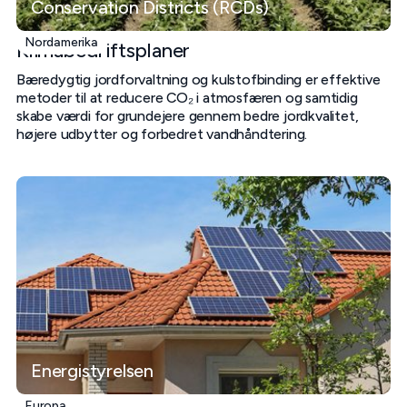
Conservation Districts (RCDs)
Nordamerika
Klimabedriftsplaner
Bæredygtig jordforvaltning og kulstofbinding er effektive
metoder til at reducere CO₂ i atmosfæren og samtidig
skabe værdi for grundejere gennem bedre jordkvalitet,
højere udbytter og forbedret vandhåndtering.
Energistyrelsen
Europa