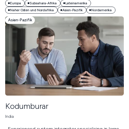
Europa
Subsahara-Afrika
Lateinamerika
Naher Osten und Nordafrika
Asien-Pazifik
Nordamerika
Asien-Pazifik
Kodumburar
India
Experienced system integrator specialising in large-