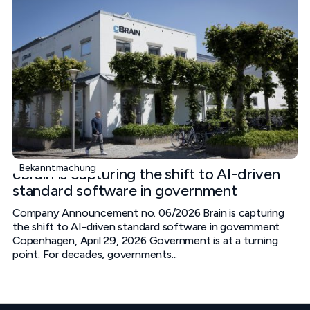
Bekanntmachung
cBrain is capturing the shift to AI-driven
standard software in government
Company Announcement no. 06/2026 Brain is capturing
the shift to AI-driven standard software in government
Copenhagen, April 29, 2026 Government is at a turning
point. For decades, governments...