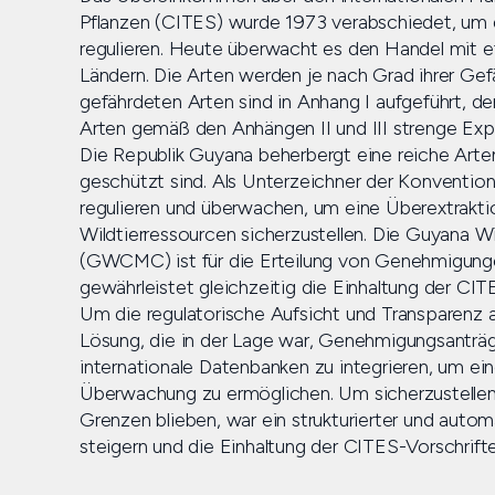
Pflanzen (CITES) wurde 1973 verabschiedet, um 
regulieren. Heute überwacht es den Handel mit e
Ländern. Die Arten werden je nach Grad ihrer Gefä
gefährdeten Arten sind in Anhang I aufgeführt, d
Arten gemäß den Anhängen II und III strenge Exp
Die Republik Guyana beherbergt eine reiche Arten
geschützt sind. Als Unterzeichner der Konventi
regulieren und überwachen, um eine Überextrakti
Wildtierressourcen sicherzustellen. Die Guyana
(GWCMC) ist für die Erteilung von Genehmigunge
gewährleistet gleichzeitig die Einhaltung der CIT
Um die regulatorische Aufsicht und Transparenz 
Lösung, die in der Lage war, Genehmigungsanträge
internationale Datenbanken zu integrieren, um e
Überwachung zu ermöglichen. Um sicherzustellen,
Grenzen blieben, war ein strukturierter und automa
steigern und die Einhaltung der CITES-Vorschrift