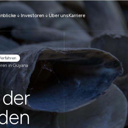
inblicke
Investoren
Über uns
Karriere
erfahren
ren in Guyana
 der
 den