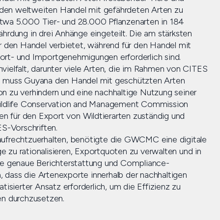
den weltweiten Handel mit gefährdeten Arten zu
twa 5.000 Tier- und 28.000 Pflanzenarten in 184
hrdung in drei Anhänge eingeteilt. Die am stärksten
er den Handel verbietet, während für den Handel mit
ort- und Importgenehmigungen erforderlich sind.
vielfalt, darunter viele Arten, die im Rahmen von CITES
on muss Guyana den Handel mit geschützten Arten
on zu verhindern und eine nachhaltige Nutzung seiner
 Wildlife Conservation and Management Commission
n für den Export von Wildtierarten zuständig und
ES-Vorschriften.
aufrechtzuerhalten, benötigte die GWCMC eine digitale
 zu rationalisieren, Exportquoten zu verwalten und in
ine genaue Berichterstattung und Compliance-
 dass die Artenexporte innerhalb der nachhaltigen
tisierter Ansatz erforderlich, um die Effizienz zu
en durchzusetzen.