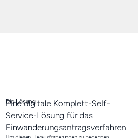
Die Lösung
Eine digitale Komplett-Self-
Service-Lösung für das
Einwanderungsantragsverfahren
Um diesen Herausforderungen zu begegnen,