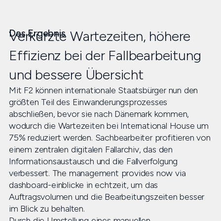
Das Ergebnis
Verkürzte Wartezeiten, höhere
Effizienz bei der Fallbearbeitung
und bessere Übersicht
Mit F2 können internationale Staatsbürger nun den
größten Teil des Einwanderungsprozesses
abschließen, bevor sie nach Dänemark kommen,
wodurch die Wartezeiten bei International House um
75% reduziert werden. Sachbearbeiter profitieren von
einem zentralen digitalen Fallarchiv, das den
Informationsaustausch und die Fallverfolgung
verbessert. The management provides now via
dashboard-einblicke in echtzeit, um das
Auftragsvolumen und die Bearbeitungszeiten besser
im Blick zu behalten.
Durch die Umstellung eines manuellen,