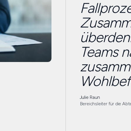
Fallproz
Zusamme
überden
Teams n
zusamme
Wohlbefi
Julie Raun
Bereichsleiter für die Abt