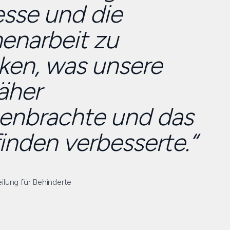
esse und die
narbeit zu
ken, was unsere
äher
nbrachte und das
nden verbesserte.“
eilung für Behinderte