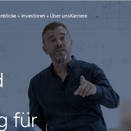
inblicke
Investoren
Über uns
Karriere
d
g für