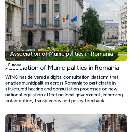
Association of Municipalities in Romania
Europa
Association of Municipalities in Romania
WING has delivered a digital consultation platform that
enables municipalities across Romania to participate in
structured hearing and consultation processes on new
national legislation affecting local government, improving
collaboration, transparency and policy feedback.