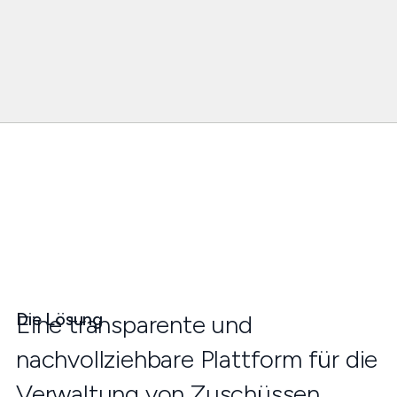
Die Lösung
Eine transparente und
nachvollziehbare Plattform für die
Verwaltung von Zuschüssen