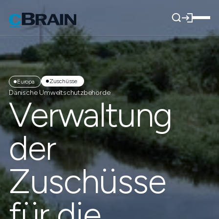
Zuschüsse
Europa
Dänische Umweltschutzbehörde
Verwaltung
der
Zuschüsse
für die