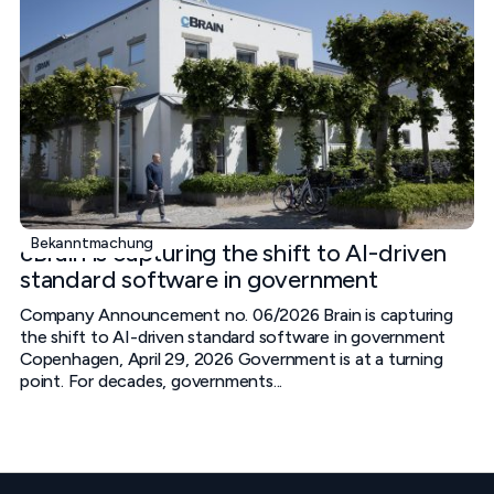
Bekanntmachung
cBrain is capturing the shift to AI-driven
standard software in government
Company Announcement no. 06/2026 Brain is capturing
the shift to AI-driven standard software in government
Copenhagen, April 29, 2026 Government is at a turning
point. For decades, governments...