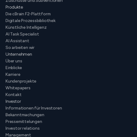
Zuschüsse und Subventionen
Produkte
Die cBrain F2-Plattform
Digitale Prozessbibliothek
Künstliche Intelligenz
AI Task Specialist
AI Assistant
So arbeiten wir
Unternehmen
Über uns
Einblicke
Karriere
Kundenprojekte
Whitepapers
Kontakt
Investor
Informationen für Investoren
Bekanntmachungen
Pressemittelungen
Investor relations
Management