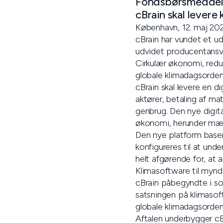
Fondsbørsmeddele
cBrain skal levere
København, 12. maj 20
cBrain har vundet et ud
udvidet producentansv
Cirkulær økonomi, redu
globale klimadagsorden
cBrain skal levere en d
aktører, betaling af mat
genbrug. Den nye digita
økonomi, herunder mæ
Den nye platform baser
konfigureres til at und
helt afgørende for, at 
Klimasoftware til mynd
cBrain påbegyndte i s
satsningen på klimasoft
globale klimadagsorden
Aftalen underbygger cBr