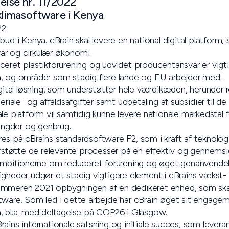
lse nr. 11/2022
 klimasoftware i Kenya
22
bud i Kenya. cBrain skal levere en national digital platform,
ar og cirkulær økonomi.
ceret plastikforurening og udvidet producentansvar er vigt
, og områder som stadig flere lande og EU arbejder med.
igital løsning, som understøtter hele værdikæden, herunder re
eriale- og affaldsafgifter samt udbetaling af subsidier til de
le platform vil samtidig kunne levere nationale markedstal 
ngder og genbrug.
es på cBrains standardsoftware F2, som i kraft af teknologi
erstøtte de relevante processer på en effektiv og gennemsi
ambitionerne om reduceret forurening og øget genanvendelse 
igheder udgør et stadig vigtigere element i cBrains vækst-
ommeren 2021 opbygningen af en dedikeret enhed, som ska
ware. Som led i dette arbejde har cBrain øget sit engagemen
, bl.a. med deltagelse på COP26 i Glasgow.
ains internationale satsning og initiale succes, som levera