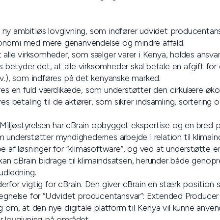
ny ambitiøs lovgivning, som indfører udvidet producentans
onomi med mere genanvendelse og mindre affald.
 alle virksomheder, som sælger varer i Kenya, holdes ansvarl
s betyder det, at alle virksomheder skal betale en afgift for
sv.), som indføres på det kenyanske marked.
eres en fuld værdikæde, som understøtter den cirkulære øko
es betaling til de aktører, som sikrer indsamling, sortering 
. Miljøstyrelsen har cBrain opbygget ekspertise og en bred p
 understøtter myndighedernes arbejde i relation til klimain
e af løsninger for “klimasoftware”, og ved at understøtte en 
n cBrain bidrage til klimaindsatsen, herunder både genopr
udledning.
erfor vigtig for cBrain. Den giver cBrain en stærk positio
tegnelse for “Udvidet producentansvar”: Extended Producer 
g om, at den nye digitale platform til Kenya vil kunne anvend
r lovgivning på området.