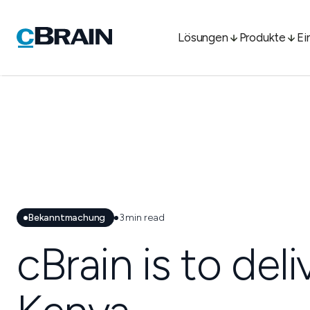
Lösungen
Produkte
Ei
Bekanntmachung
3
min read
cBrain is to del