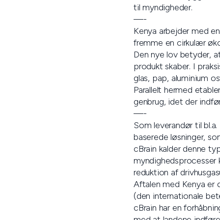
til myndigheder.
—-
Kenya arbejder med en 
fremme en cirkulær øk
Den nye lov betyder, at
produkt skaber. I praksi
glas, pap, aluminium o
Parallelt hermed etabl
genbrug, idet der indfør
—-
Som leverandør til bl.a
baserede løsninger, som
cBrain kalder denne typ
myndighedsprocesser ka
reduktion af drivhusgas
Aftalen med Kenya er d
(den internationale be
cBrain har en forhåbnin
med at landene indføre