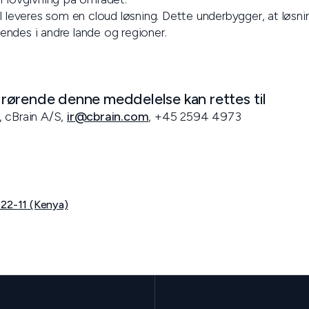
l leveres som en cloud løsning. Dette underbygger, at løsn
ndes i andre lande og regioner.
ørende denne meddelelse kan rettes til
, cBrain A/S,
ir@cbrain.com
, +45 2594 4973
022-11 (Kenya)