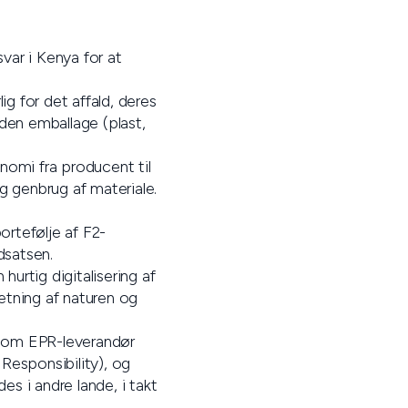
var i Kenya for at
ig for det affald, deres
 den emballage (plast,
nomi fra producent til
og genbrug af materiale.
ortefølje af F2-
dsatsen.
hurtig digitalisering af
etning af naturen og
n som EPR-leverandør
Responsibility), og
es i andre lande, i takt