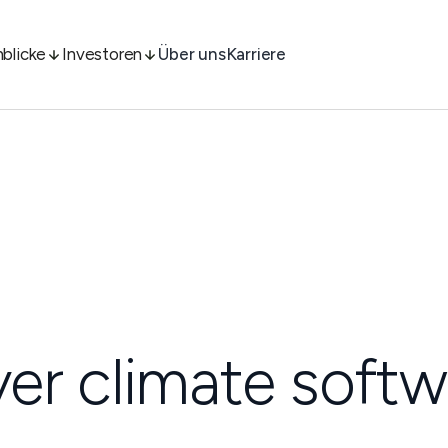
nblicke
Investoren
Über uns
Karriere
iver climate softw