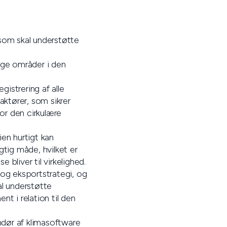
 som skal understøtte
ige områder i den
gistrering af alle
 aktører, som sikrer
for den cirkulære
en hurtigt kan
gtig måde, hvilket er
bliver til virkelighed.
 og eksportstrategi, og
l understøtte
t i relation til den
ndør af klimasoftware