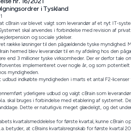
lse nr. 16/2021
lgningsordrer i Tyskland
1
 at cBrain var blevet valgt som leverandør af et nyt IT-system
Systemet skal anvendes i forbindelse med revision af priva
bejderpension og sociale ydelser.
veret række løsninger til den pågældende tyske myndighed. M
 cBrain hermed blev leverandør til en ny afdeling hos den p
re end 3 millioner tyske virksomheder. Der er derfor tale o
rventes implementeret over nogle år, og som potentielt s
hos myndigheden.
t udbud indkøbte myndigheden i marts et antal F2-licenser ti
nnemført yderligere udbud og valgt cBrain som leverandør
.a. skal bruges i forbindelse med etablering af systemet. D
ddage. Dette er naturligvis meget glædeligt, og det under
abets kvartalsmeddelelse for første kvartal, kunne cBrain op
.a. betyder, at cBrains kvartalsregnskab for første kvartal 20