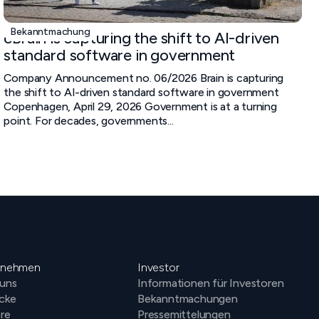
Bekanntmachung
cBrain is capturing the shift to AI-driven
standard software in government
Company Announcement no. 06/2026 Brain is capturing
the shift to AI-driven standard software in government
Copenhagen, April 29, 2026 Government is at a turning
point. For decades, governments...
rnehmen
Investor
 uns
Informationen für Investoren
icke
Bekanntmachungen
ere
Pressemittelungen