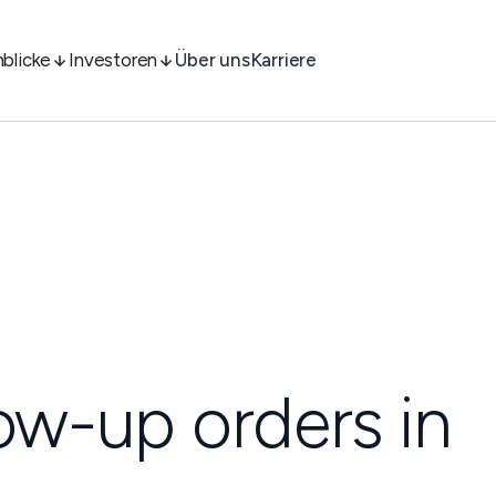
nblicke
Investoren
Über uns
Karriere
low-up orders in