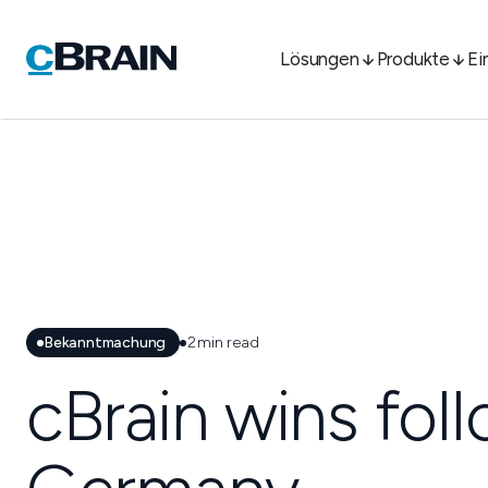
Lösungen
Produkte
Ei
Bekanntmachung
2
min read
cBrain wins fol