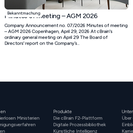
Bekanntmachung
Minutes of meeting – AGM 2026
Company Announcement no. 07/2026 Minutes of meeting
– AGM 2026 Copenhagen, April 29, 2026 At cBrain's
ordinary general meeting on April 29 The Board of
Directors' report on the Company’s...
gen
Produkte
Unte
ierlosen Ministerien
Die cBrain F2-Plattform
Über
igungsverfahren
Digitale Prozessbibliothek
Einbl
en
Künstliche Intelligenz
Karri