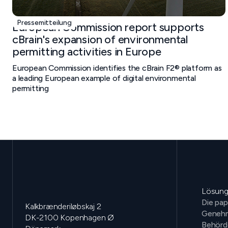
Pressemitteilung
European Commission report supports
cBrain's expansion of environmental
permitting activities in Europe
European Commission identifies the cBrain F2® platform as
a leading European example of digital environmental
permitting
Lösun
Die pap
Kalkbrænderiløbskaj 2
Genehm
DK-2100 Kopenhagen Ø
Behörd