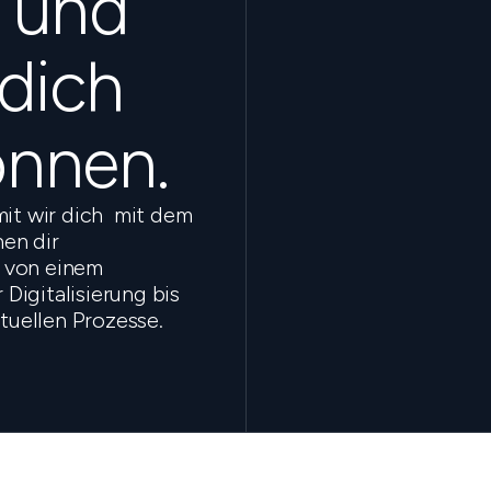
s und
 dich
önnen.
mit wir dich mit dem
en dir
 von einem
Digitalisierung bis
ktuellen Prozesse.