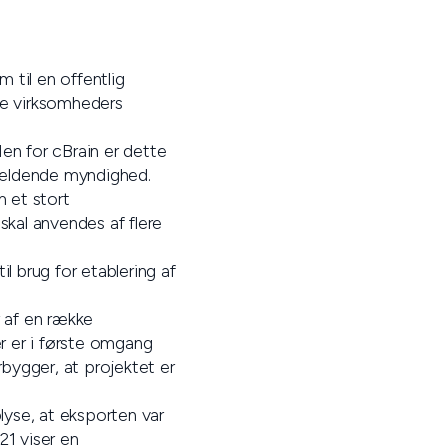
 til en offentlig
te virksomheders
en for cBrain er dette
ågældende myndighed.
m et stort
kal anvendes af flere
l brug for etablering af
 af en række
er er i første omgang
bygger, at projektet er
lyse, at eksporten var
21 viser en