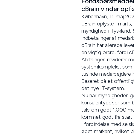
Fondsbørsmeddele
cBrain vinder opfø
København, 11. maj 202
cBrain oplyste i marts,
myndighed i Tyskland. 
indbetalinger af medar
cBrain har allerede le
en vigtig ordre, fordi
Afdelingen reviderer me
systemkompleks, som fo
tusinde medarbejdere 
Baseret på et offentlig
det nye IT-system.
Nu har myndigheden ge
konsulentydelser som bl
tale om godt 1.000 man
kommet godt fra start.
I forbindelse med selsk
øget markant, hvilket bl