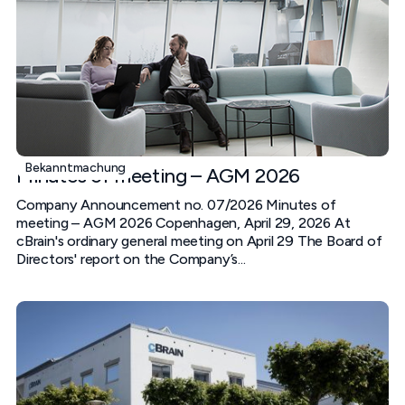
Bekanntmachung
Minutes of meeting – AGM 2026
Company Announcement no. 07/2026 Minutes of
meeting – AGM 2026 Copenhagen, April 29, 2026 At
cBrain's ordinary general meeting on April 29 The Board of
Directors' report on the Company’s...