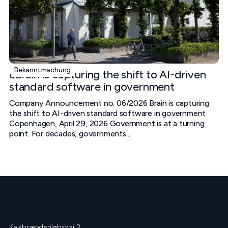
Bekanntmachung
cBrain is capturing the shift to AI-driven
standard software in government
Company Announcement no. 06/2026 Brain is capturing
the shift to AI-driven standard software in government
Copenhagen, April 29, 2026 Government is at a turning
point. For decades, governments...
Kalkbrænderiløbskaj 2