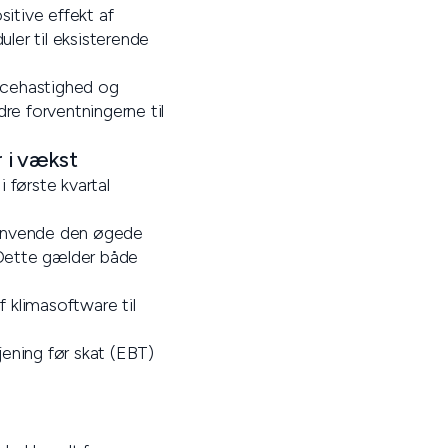
sitive effekt af
uler til eksisterende
rancehastighed og
e forventningerne til
r i vækst
 første kvartal
t anvende den øgede
 Dette gælder både
f klimasoftware til
jening før skat (EBT)