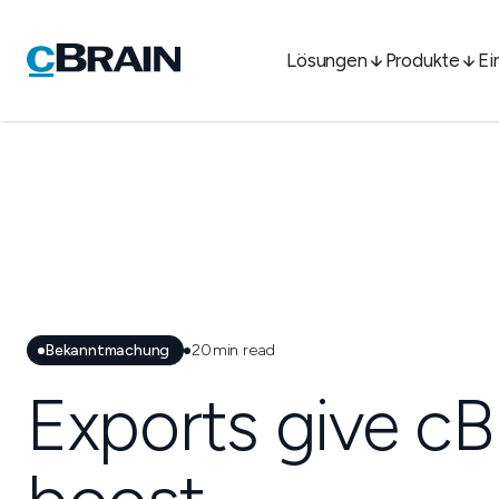
Lösungen
Produkte
Ei
Bekanntmachung
20
min read
Exports give cB