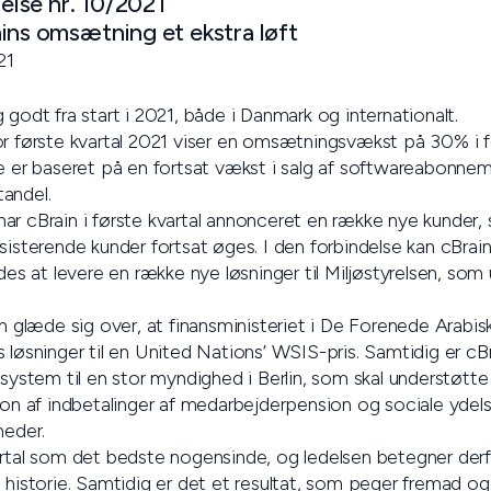
lse nr. 10/2021
ins omsætning et ekstra løft
21
 godt fra start i 2021, både i Danmark og internationalt.
or første kvartal 2021 viser en omsætningsvækst på 30% i 
te er baseret på en fortsat vækst i salg af softwareabonne
andel.
ar cBrain i første kvartal annonceret en række nye kunder,
sisterende kunder fortsat øges. I den forbindelse kan cBrain 
edes at levere en række nye løsninger til Miljøstyrelsen, som
in glæde sig over, at finansministeriet i De Forenede Arabis
 løsninger til en United Nations’ WSIS-pris. Samtidig er cB
T-system til en stor myndighed i Berlin, som skal understøt
ion af indbetalinger af medarbejderpension og sociale ydel
heder.
artal som det bedste nogensinde, og ledelsen betegner derf
s historie. Samtidig er det et resultat, som peger fremad o