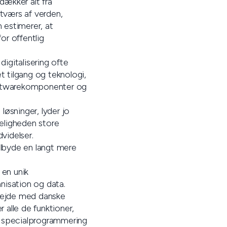
dækker alt fra
 tværs af verden,
n estimerer, at
or offentlig
digitalisering ofte
t tilgang og teknologi,
softwarekomponenter og
øsninger, lyder jo
eligheden store
videlser.
ilbyde en langt mere
 en unik
nisation og data.
rbejde med danske
 alle de funktioner,
en specialprogrammering