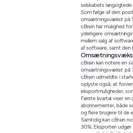
selskabets langsigtede
Som følge af den positiv
omsætningsvækst på 
cBrain har mulighed for
yderligere omsætnings
mellem salg af softwar
af software, samt den 
Omsætningsvækst p
cBrain kan notere en sær
omsætningsvækst på 30%
cBrain udmeldte i star
oplyste også, at forvent
eksportmuligheder, som
Første kvartal viser en
abonnementer, både som
og flere brugere til de 
Samtidig kan cBrain no
30%. Eksporten udgør s