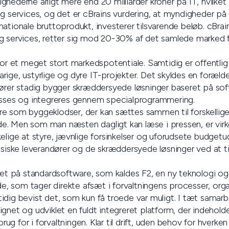
hederne årligt mere end 20 milliarder kroner på IT, hvilket 
g services, og det er cBrains vurdering, at myndigheder på
et nationale bruttoprodukt, investerer tilsvarende beløb. cBrai
g services, retter sig mod 20-30% af det samlede marked f
for et meget stort markedspotentiale. Samtidig er offentlig 
ige, ustyrlige og dyre IT-projekter. Det skyldes en forælde
ndører stadig bygger skræddersyede løsninger baseret på 
asses og integreres gennem specialprogrammering.
e som byggeklodser, der kan sættes sammen til forskellige l
. Men som man næsten dagligt kan læse i pressen, er virk
elige at styre, jævnlige forsinkelser og uforudsete budgetud
assiske leverandører og de skræddersyede løsninger ved at t
ret på standardsoftware, som kaldes F2, en ny teknologi og
 som tager direkte afsæt i forvaltningens processer, orga
idig bevist det, som kun få troede var muligt. I tæt sama
gnet og udviklet en fuldt integreret platform, der indeholder
g for i forvaltningen. Klar til drift, uden behov for hverk