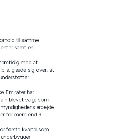
forhold til samme
menter samt en
 samtidig med at
bl.a. glæde sig over, at
 understøtter
ke Emirater har
rain blevet valgt som
te myndighedens arbejde
ser for mere end 3
or første kvartal som
g underbygger