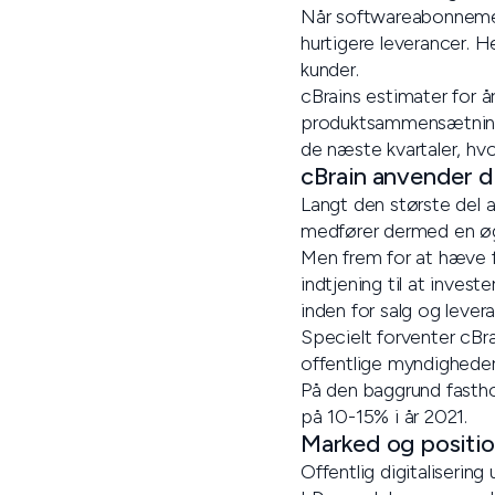
Når softwareabonnemente
hurtigere leverancer. H
kunder.
cBrains estimater for år
produktsammensætning. 
de næste kvartaler, hvo
cBrain anvender de
Langt den største del a
medfører dermed en øg
Men frem for at hæve f
indtjening til at inve
inden for salg og lever
Specielt forventer cBra
offentlige myndigheder
På den baggrund fasthol
på 10-15% i år 2021.
Marked og positi
Offentlig digitaliserin