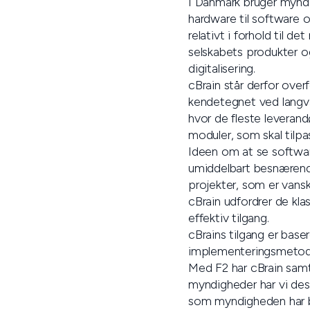
I Danmark bruger myndig
hardware til software o
relativt i forhold til d
selskabets produkter o
digitalisering.
cBrain står derfor over
kendetegnet ved langvar
hvor de fleste levera
moduler, som skal tilp
Ideen om at se softwar
umiddelbart besnærende
projekter, som er vansk
cBrain udfordrer de kl
effektiv tilgang.
cBrains tilgang er base
implementeringsmetode,
Med F2 har cBrain samt
myndigheder har vi desi
som myndigheden har bru