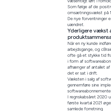
væsentligt løft i forho
Som følge af de positiv
omsætningsvækst på 1
De nye forventninger er
uændret.
Yderligere vækst 
produktsammens
Når en ny kunde indføre
arbejdsgange, og cBrain
ofte gå et stykke tid f
i form af softwareabo
afhænger af antallet af
det er sat i drift.
Væksten i salg af soft
gennemføre sine implem
softwareabonnementer o
I regnskabsåret 2020 
første kvartal 2021 øg
samlede forretning.