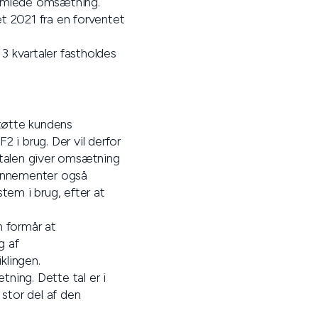
 samlede omsætning.
et 2021 fra en forventet
 3 kvartaler fastholdes
støtte kundens
 i brug. Der vil derfor
aftalen giver omsætning
onnementer også
tem i brug, efter at
n formår at
g af
klingen.
ing. Dette tal er i
stor del af den