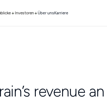
nblicke
Investoren
Über uns
Karriere
rain’s revenue an