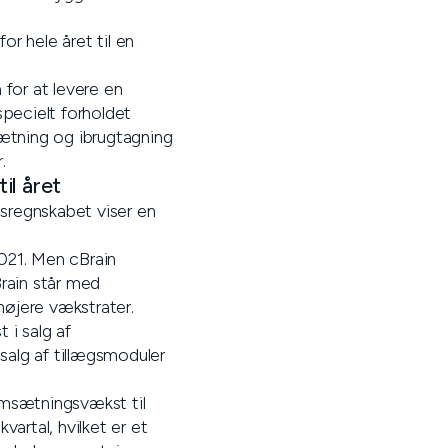
or hele året til en
 for at levere en
pecielt forholdet
sætning og ibrugtagning
.
il året
alsregnskabet viser en
021. Men cBrain
Brain står med
øjere vækstrater.
 i salg af
alg af tillægsmoduler
omsætningsvækst til
rtal, hvilket er et