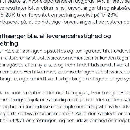
ld til sidste år, hvor eksportandelen udgjorde 14% af årets
e resultater løfter cBrain sine forventninger til regnskabsår
5-20% til en forventet omsætningsvækst på 17-23%.
 baseret på, at de hidtidige forventninger til de resterende
afhænger bl.a. af leverancehastighed og
ætning
r F2, skal løsningen opsættes og konfigureres til at under
 fakturerer først softwareabonnementer, når kunden tager F2
ra indgåelse af en ny aftale og frem til det tidspunkt, hvor 
nnementer. Hertil kommer, at omsætningen af softwareab
 brugere, og dermed hvor hurtigt brugerne tager det nye sys
wareabonnementer er derfor afhængig af, hvor hurtigt cBrai
enteringsprojekter, samtidig med at forholdet mellem sal
g timer i forbindelse med implementering vil påvirke udvi
udgjorde softwareabonnementer 53% af den samlede omsætn
et til 54% af omsætningen, og det udgør dermed en meget 