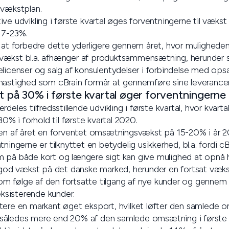
 vækstplan.
e udvikling i første kvartal øges forventningerne til vækst f
17-23%.
 at forbedre dette yderligere gennem året, hvor muligheden
vækst bl.a. afhænger af produktsammensætning, herunder s
elicenser og salg af konsulentydelser i forbindelse med op
hastighed som cBrain formår at gennemføre sine leverancer
å 30% i første kvartal øger forventningerne t
deles tilfredsstillende udvikling i første kvartal, hvor kvart
 i forhold til første kvartal 2020.
ten af året en forventet omsætningsvækst på 15-20% i år 2
ningerne er tilknyttet en betydelig usikkerhed, bl.a. fordi c
 på både kort og længere sigt kan give mulighed at opnå h
 god vækst på det danske marked, herunder en fortsat vækst
 følge af den fortsatte tilgang af nye kunder og gennem s
eksisterende kunder.
tere en markant øget eksport, hvilket løfter den samlede 
åledes mere end 20% af den samlede omsætning i første kva