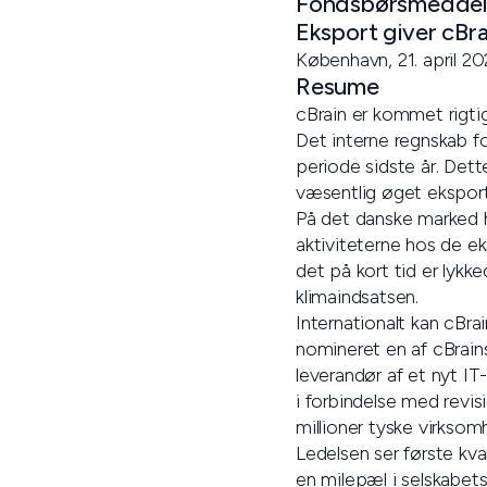
Fondsbørsmeddele
Eksport giver cBra
København, 21. april 20
Resume
cBrain er kommet rigtig
Det interne regnskab f
periode sidste år. Det
væsentlig øget eksport
På det danske marked h
aktiviteterne hos de ek
det på kort tid er lykk
klimaindsatsen.
Internationalt kan cBra
nomineret en af cBrains
leverandør af et nyt I
i forbindelse med revis
millioner tyske virksom
Ledelsen ser første kv
en milepæl i selskabet