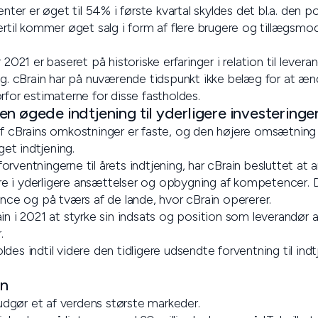
r er øget til 54% i første kvartal skyldes det bl.a. den po
ertil kommer øget salg i form af flere brugere og tillægsmod
 2021 er baseret på historiske erfaringer i relation til leve
cBrain har på nuværende tidspunkt ikke belæg for at ændr
rfor estimaterne for disse fastholdes.
n øgede indtjening til yderligere investeringe
f cBrains omkostninger er faste, og den højere omsætning i
et indtjening.
orventningerne til årets indtjening, har cBrain besluttet a
stere i yderligere ansættelser og opbygning af kompetencer.
ance og på tværs af de lande, hvor cBrain opererer.
in i 2021 at styrke sin indsats og position som leverandør a
.
des indtil videre den tidligere udsendte forventning til indt
on
g udgør et af verdens største markeder.