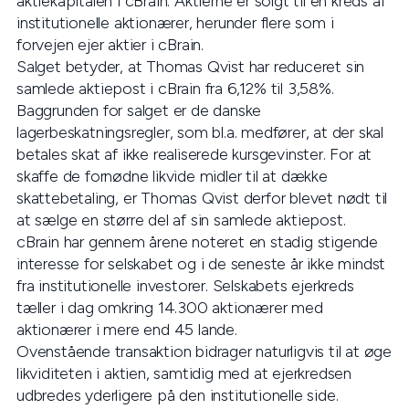
aktiekapitalen i cBrain. Aktierne er solgt til en kreds af
institutionelle aktionærer, herunder flere som i
forvejen ejer aktier i cBrain.
Salget betyder, at Thomas Qvist har reduceret sin
samlede aktiepost i cBrain fra 6,12% til 3,58%.
Baggrunden for salget er de danske
lagerbeskatningsregler, som bl.a. medfører, at der skal
betales skat af ikke realiserede kursgevinster. For at
skaffe de fornødne likvide midler til at dække
skattebetaling, er Thomas Qvist derfor blevet nødt til
at sælge en større del af sin samlede aktiepost.
cBrain har gennem årene noteret en stadig stigende
interesse for selskabet og i de seneste år ikke mindst
fra institutionelle investorer. Selskabets ejerkreds
tæller i dag omkring 14.300 aktionærer med
aktionærer i mere end 45 lande.
Ovenstående transaktion bidrager naturligvis til at øge
likviditeten i aktien, samtidig med at ejerkredsen
udbredes yderligere på den institutionelle side.