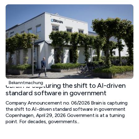
Bekanntmachung
cBrain is capturing the shift to AI-driven
standard software in government
Company Announcement no. 06/2026 Brain is capturing
the shift to AI-driven standard software in government
Copenhagen, April 29, 2026 Government is at a turning
point. For decades, governments...