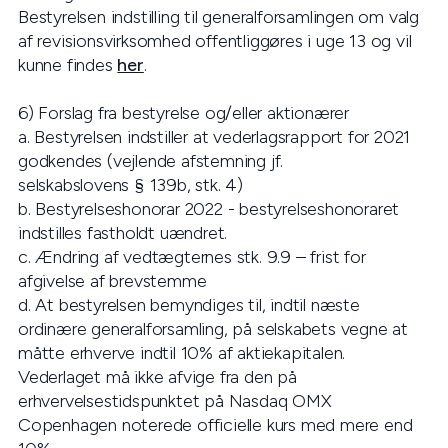
Bestyrelsen indstilling til generalforsamlingen om valg
af revisionsvirksomhed offentliggøres i uge 13 og vil
kunne findes
her
.
6) Forslag fra bestyrelse og/eller aktionærer
a. Bestyrelsen indstiller at vederlagsrapport for 2021
godkendes (vejlende afstemning jf.
selskabslovens § 139b, stk. 4)
b. Bestyrelseshonorar 2022 - bestyrelseshonoraret
indstilles fastholdt uændret.
c. Ændring af vedtægternes stk. 9.9 – frist for
afgivelse af brevstemme
d. At bestyrelsen bemyndiges til, indtil næste
ordinære generalforsamling, på selskabets vegne at
måtte erhverve indtil 10% af aktiekapitalen.
Vederlaget må ikke afvige fra den på
erhvervelsestidspunktet på Nasdaq OMX
Copenhagen noterede officielle kurs med mere end