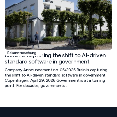
Bekanntmachung
cBrain is capturing the shift to AI-driven
standard software in government
Company Announcement no. 06/2026 Brain is capturing
the shift to AI-driven standard software in government
Copenhagen, April 29, 2026 Government is at a turning
point. For decades, governments...