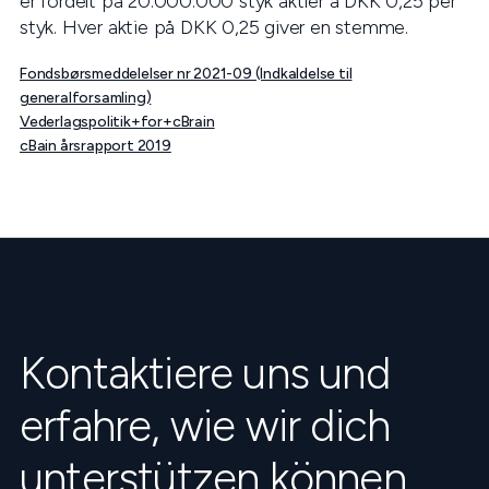
er fordelt på 20.000.000 styk aktier á DKK 0,25 per
styk. Hver aktie på DKK 0,25 giver en stemme.
Fondsbørsmeddelelser nr 2021-09 (Indkaldelse til
generalforsamling)
Vederlagspolitik+for+cBrain
cBain årsrapport 2019
Kontaktiere uns und
erfahre, wie wir dich
unterstützen können.