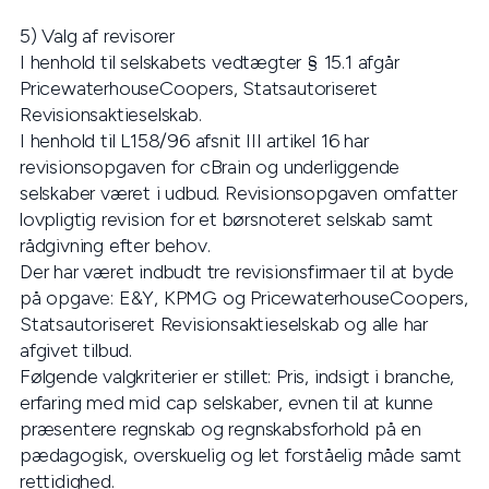
5) Valg af revisorer
I henhold til selskabets vedtægter § 15.1 afgår
PricewaterhouseCoopers, Statsautoriseret
Revisionsaktieselskab.
I henhold til L158/96 afsnit III artikel 16 har
revisionsopgaven for cBrain og underliggende
selskaber været i udbud. Revisionsopgaven omfatter
lovpligtig revision for et børsnoteret selskab samt
rådgivning efter behov.
Der har været indbudt tre revisionsfirmaer til at byde
på opgave: E&Y, KPMG og PricewaterhouseCoopers,
Statsautoriseret Revisionsaktieselskab og alle har
afgivet tilbud.
Følgende valgkriterier er stillet: Pris, indsigt i branche,
erfaring med mid cap selskaber, evnen til at kunne
præsentere regnskab og regnskabsforhold på en
pædagogisk, overskuelig og let forståelig måde samt
rettidighed.