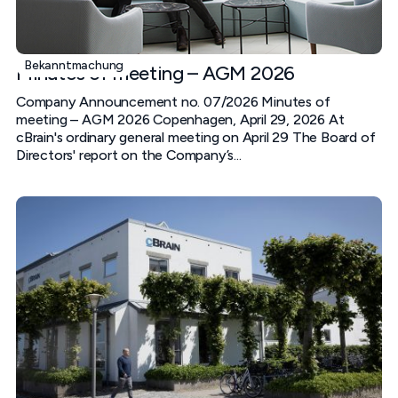
Bekanntmachung
Minutes of meeting – AGM 2026
Company Announcement no. 07/2026 Minutes of
meeting – AGM 2026 Copenhagen, April 29, 2026 At
cBrain's ordinary general meeting on April 29 The Board of
Directors' report on the Company’s...