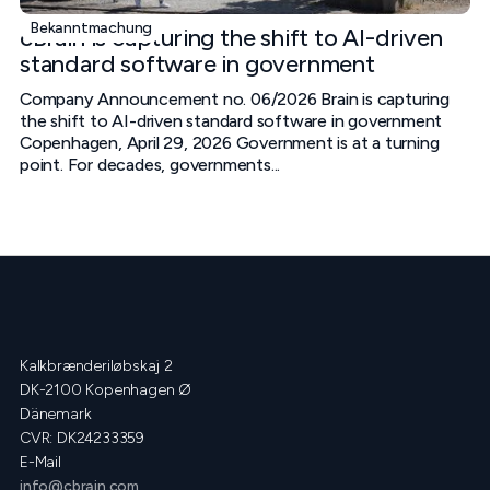
Bekanntmachung
cBrain is capturing the shift to AI-driven
standard software in government
Company Announcement no. 06/2026 Brain is capturing
the shift to AI-driven standard software in government
Copenhagen, April 29, 2026 Government is at a turning
point. For decades, governments...
Kalkbrænderiløbskaj 2
DK-2100 Kopenhagen Ø
Dänemark
CVR: DK24233359
E-Mail
info@cbrain.com