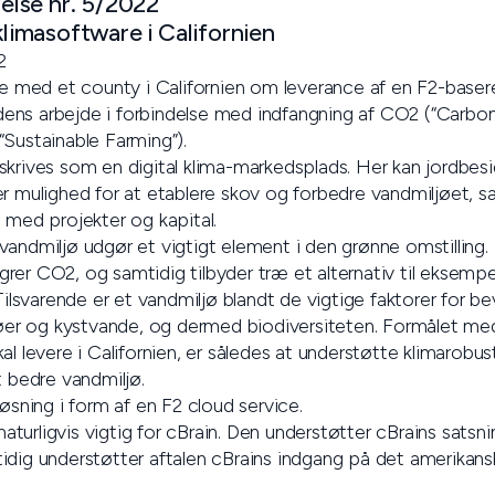
lse nr. 5/2022
klimasoftware i Californien
2
le med et county i Californien om leverance af en F2-basere
ens arbejde i forbindelse med indfangning af CO2 (“Carbo
“Sustainable Farming”).
skrives som en digital klima-markedsplads. Her kan jordbe
er mulighed for at etablere skov og forbedre vandmiljøet, 
 med projekter og kapital.
andmiljø udgør et vigtigt element i den grønne omstilling.
rer CO2, og samtidig tilbyder træ et alternativ til eksem
 Tilsvarende er et vandmiljø blandt de vigtige faktorer for be
 søer og kystvande, og dermed biodiversiteten. Formålet me
al levere i Californien, er således at understøtte klimarobus
t bedre vandmiljø.
løsning i form af en F2 cloud service.
 naturligvis vigtig for cBrain. Den understøtter cBrains satsn
idig understøtter aftalen cBrains indgang på det amerikan