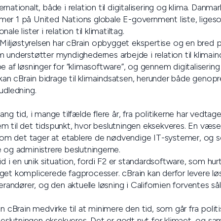
rnationalt, både i relation til digitalisering og klima. Danm
er 1 på United Nations globale E-government liste, ligeso
le lister i relation til klimatiltag.
. Miljøstyrelsen har cBrain opbygget ekspertise og en bred p
 understøtter myndighedernes arbejde i relation til klimain
e af løsninger for “klimasoftware”, og gennem digitalisering
n cBrain bidrage til klimaindsatsen, herunder både genopr
udledning.
ng tid, i mange tilfælde flere år, fra politikerne har vedtag
 til det tidspunkt, hvor beslutningen eksekveres. En væsen
, som det tager at etablere de nødvendige IT-systemer, o
 og administrere beslutningerne.
id i en unik situation, fordi F2 er standardsoftware, som hurt
et komplicerede fagprocesser. cBrain kan derfor levere løs
erandører, og den aktuelle løsning i Californien forventes så
an cBrain medvirke til at minimere den tid, som går fra polit
 beslutningen eksekveres. Det er godt nyt for klimaet, og sa