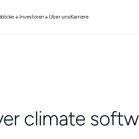
nblicke
Investoren
Über uns
Karriere
iver climate softw