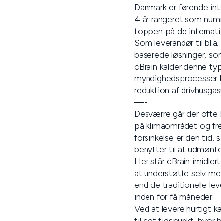
Danmark er førende inte
4 år rangeret som numm
toppen på de internationa
Som leverandør til bl.a
baserede løsninger, som
cBrain kalder denne typ
myndighedsprocesser ka
reduktion af drivhusgas
—-
Desværre går der ofte la
på klimaområdet og frem
forsinkelse er den tid
benytter til at udmønte
Her står cBrain imidlert
at understøtte selv meg
end de traditionelle lev
inden for få måneder.
Ved at levere hurtigt k
til det tidspunkt, hvor