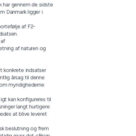
ark har gennem de sidste
m Danmark ligger i
ortefølje af F2-
dsatsen.
 af
etning af naturen og
et konkrete indsatser
tlig årsag til denne
g som myndighederne
igt kan konfigureres til
ninger langt hurtigere
ledes at blive leveret
isk beslutning og frem
mtidig giver det cBrain