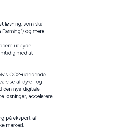
t løsning, som skal
n Farming”) og mere
siddere udbyde
samtidig med at
pelvis CO2-udledende
varelse af dyre- og
d den nye digitale
te løsninger, accelerere
ing på eksport af
ske marked.