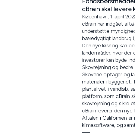
Fondsbørsmeddele
cBrain skal levere 
København, 1. april 202
cBrain har indgået afta
understøtte myndighed
bæredygtigt landbrug (
Den nye løsning kan be
landområder, hvor der 
investorer kan byde ind
Skovrejsning og bedre v
Skovene optager og lag
materialer i byggeriet.
plantelivet i vandløb,
platform, som cBrain sk
skovrejsning og sikre e
cBrain leverer den nye 
Aftalen i Californien er
klimasoftware, og samt
—-