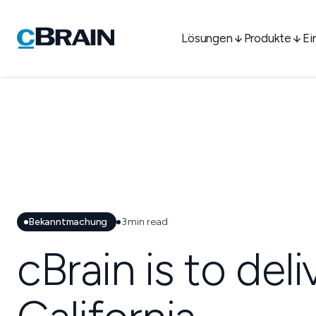
Lösungen
Produkte
Ei
Bekanntmachung
3
min read
cBrain is to del