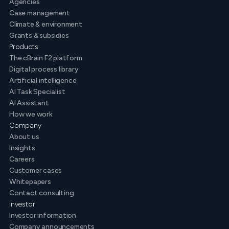
Agencies
Case management
Climate & environment
Grants & subsidies
Products
The cBrain F2 platform
Digital process library
Artificial intelligence
AI Task Specialist
AI Assistant
How we work
Company
About us
Insights
Careers
Customer cases
Whitepapers
Contact consulting
Investor
Investor information
Company announcements