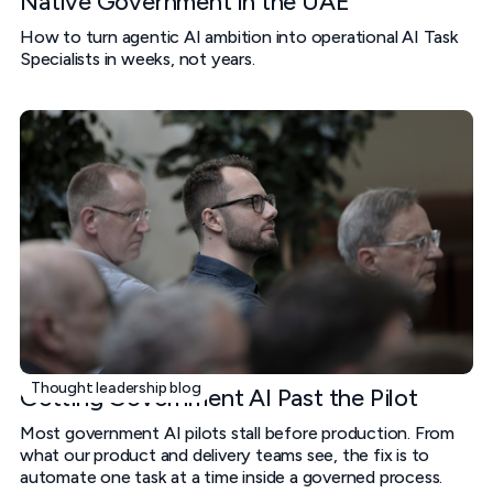
Native Government in the UAE
How to turn agentic AI ambition into operational AI Task
Specialists in weeks, not years.
Thought leadership blog
Getting Government AI Past the Pilot
Most government AI pilots stall before production. From
what our product and delivery teams see, the fix is to
automate one task at a time inside a governed process.