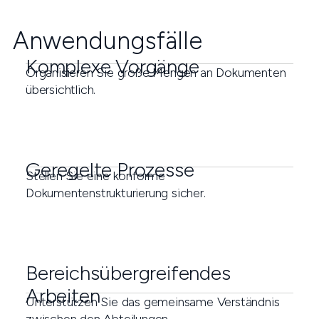
Anwendungsfälle
Komplexe Vorgänge
Organisieren Sie große Mengen an Dokumenten
übersichtlich.
Geregelte Prozesse
Stellen Sie eine konforme
Dokumentenstrukturierung sicher.
Bereichsübergreifendes
Arbeiten
Unterstützen Sie das gemeinsame Verständnis