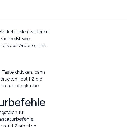
rtikel stellen wir Ihnen
 viel heißt wie
r als das Arbeiten mit
-Taste drücken, dann
rücken, löst F2 die
n auf die gleiche
urbefehle
sfällen für
astaturbefehle
.
r mit F2 arbeiten