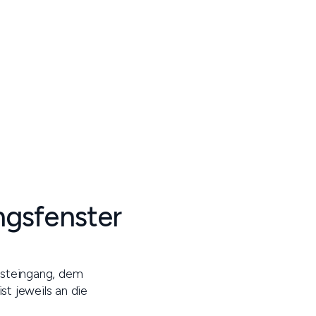
ngsfenster
osteingang, dem
t jeweils an die