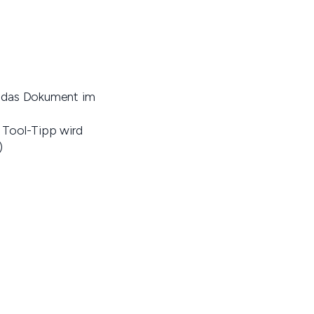
e das Dokument im
r Tool-Tipp wird
)