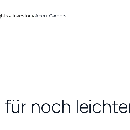
ghts
Investor
About
Careers
 für noch leichte