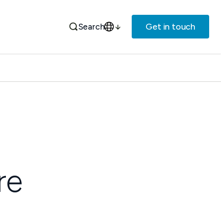
Get in touch
Search
re