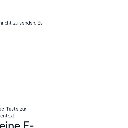
hricht zu senden. Es
ab-Taste zur
entext.
eine E-