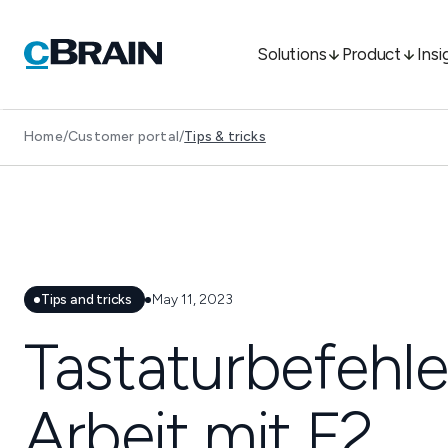
Solutions
Product
Insi
Home
/
Customer portal
/
Tips & tricks
Tips and tricks
May 11, 2023
Tastaturbefehle
Arbeit mit F2