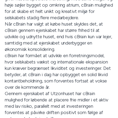
høje søjler bygget op omkring atrium, cBrain mulighed
for at skabe et helt unikt og kreativt miljø for
selskabets stadig flere medarbejdere.
Når cBrain har valgt at købe huset skyldes det, at
cBrain gennem ejerskabet har større frihed til at
udvikle og udnytte huset, end hvis cBrain kun var lejer,
samtidig med at ejerskabet underbygger en
økonomisk konsolidering.
cBrain har formået at udvikle en forretningsmodel,
hvor selskabets vækst og internationale ekspansion
kun kræver begrænset likviditet og investeringer. Det
betyder, at cBrain i dag har opbygget en solid likvid
kontantbeholdning, som forventes fortsat at vokse
over de kommende år.
Gennem ejerskabet af Utzonhuset har cBrain
mulighed for løbende at placere frie midler i et aktiv
med lav risiko, parallelt med at investeringen
forventes at påvirke driften positivt som følge af