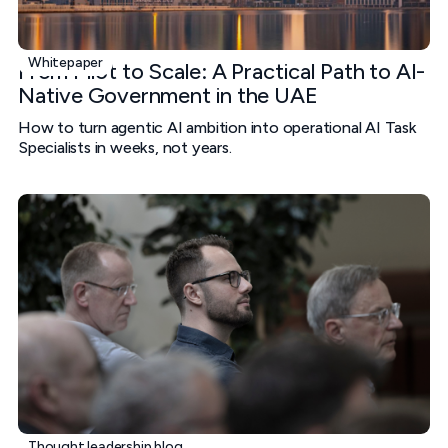
Whitepaper
From Pilot to Scale: A Practical Path to AI-
Native Government in the UAE
How to turn agentic AI ambition into operational AI Task
Specialists in weeks, not years.
Thought leadership blog