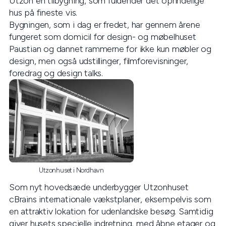
Utzon en tilbygning, som fuldender det oprindelige
hus på fineste vis.
Bygningen, som i dag er fredet, har gennem årene
fungeret som domicil for design- og møbelhuset
Paustian og dannet rammerne for ikke kun møbler og
design, men også udstillinger, filmforevisninger,
foredrag og design talks.
Utzonhuset i Nordhavn
Som nyt hovedsæde underbygger Utzonhuset
cBrains internationale vækstplaner, eksempelvis som
en attraktiv lokation for udenlandske besøg. Samtidig
giver husets specielle indretning, med åbne etager og