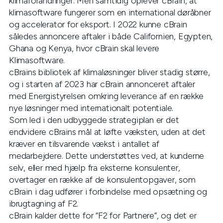
klimaforandringer. Men samtidig oplever cBrain, at
klimasoftware fungerer som en international døråbner
og accelerator for eksport. I 2022 kunne cBrain
således annoncere aftaler i både Californien, Egypten,
Ghana og Kenya, hvor cBrain skal levere
Klimasoftware.
cBrains bibliotek af klimaløsninger bliver stadig større,
og i starten af 2023 har cBrain annonceret aftaler
med Energistyrelsen omkring leverance af en række
nye løsninger med internationalt potentiale.
Som led i den udbyggede strategiplan er det
endvidere cBrains mål at løfte væksten, uden at det
kræver en tilsvarende vækst i antallet af
medarbejdere. Dette understøttes ved, at kunderne
selv, eller med hjælp fra eksterne konsulenter,
overtager en række af de konsulentopgaver, som
cBrain i dag udfører i forbindelse med opsætning og
ibrugtagning af F2.
cBrain kalder dette for “F2 for Partnere”, og det er