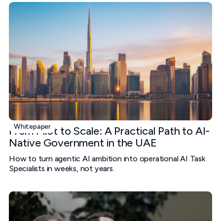
Whitepaper
From Pilot to Scale: A Practical Path to AI-
Native Government in the UAE
How to turn agentic AI ambition into operational AI Task
Specialists in weeks, not years.