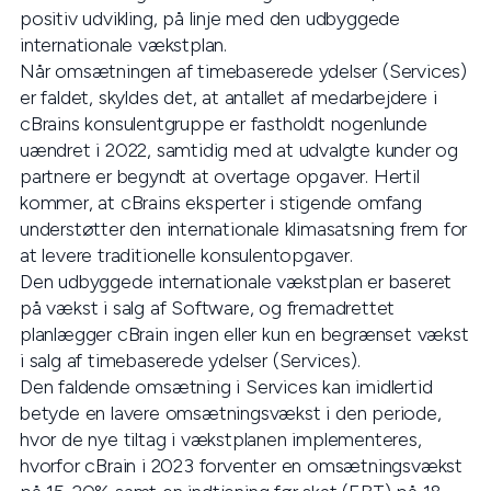
positiv udvikling, på linje med den udbyggede
internationale vækstplan.
Når omsætningen af timebaserede ydelser (Services)
er faldet, skyldes det, at antallet af medarbejdere i
cBrains konsulentgruppe er fastholdt nogenlunde
uændret i 2022, samtidig med at udvalgte kunder og
partnere er begyndt at overtage opgaver. Hertil
kommer, at cBrains eksperter i stigende omfang
understøtter den internationale klimasatsning frem for
at levere traditionelle konsulentopgaver.
Den udbyggede internationale vækstplan er baseret
på vækst i salg af Software, og fremadrettet
planlægger cBrain ingen eller kun en begrænset vækst
i salg af timebaserede ydelser (Services).
Den faldende omsætning i Services kan imidlertid
betyde en lavere omsætningsvækst i den periode,
hvor de nye tiltag i vækstplanen implementeres,
hvorfor cBrain i 2023 forventer en omsætningsvækst