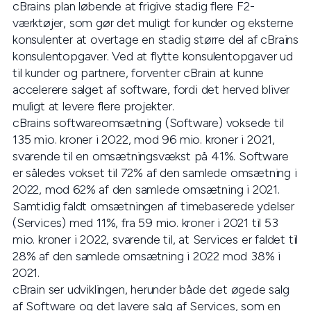
cBrains plan løbende at frigive stadig flere F2-
værktøjer, som gør det muligt for kunder og eksterne
konsulenter at overtage en stadig større del af cBrains
konsulentopgaver. Ved at flytte konsulentopgaver ud
til kunder og partnere, forventer cBrain at kunne
accelerere salget af software, fordi det herved bliver
muligt at levere flere projekter.
cBrains softwareomsætning (Software) voksede til
135 mio. kroner i 2022, mod 96 mio. kroner i 2021,
svarende til en omsætningsvækst på 41%. Software
er således vokset til 72% af den samlede omsætning i
2022, mod 62% af den samlede omsætning i 2021.
Samtidig faldt omsætningen af timebaserede ydelser
(Services) med 11%, fra 59 mio. kroner i 2021 til 53
mio. kroner i 2022, svarende til, at Services er faldet til
28% af den samlede omsætning i 2022 mod 38% i
2021.
cBrain ser udviklingen, herunder både det øgede salg
af Software og det lavere salg af Services, som en