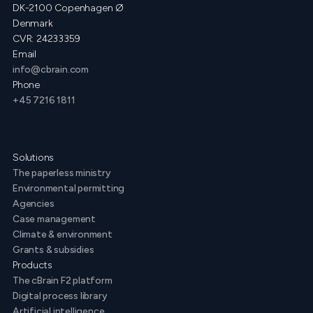
DK-2100 Copenhagen Ø
Denmark
CVR: 24233359
Email
info@cbrain.com
Phone
+45 7216 1811
Solutions
The paperless ministry
Environmental permitting
Agencies
Case management
Climate & environment
Grants & subsidies
Products
The cBrain F2 platform
Digital process library
Artificial intelligence