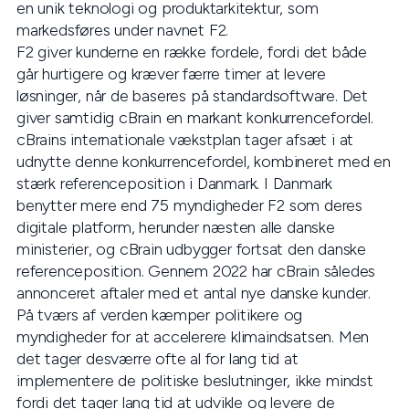
en unik teknologi og produktarkitektur, som
markedsføres under navnet F2.
F2 giver kunderne en række fordele, fordi det både
går hurtigere og kræver færre timer at levere
løsninger, når de baseres på standardsoftware. Det
giver samtidig cBrain en markant konkurrencefordel.
cBrains internationale vækstplan tager afsæt i at
udnytte denne konkurrencefordel, kombineret med en
stærk referenceposition i Danmark. I Danmark
benytter mere end 75 myndigheder F2 som deres
digitale platform, herunder næsten alle danske
ministerier, og cBrain udbygger fortsat den danske
referenceposition. Gennem 2022 har cBrain således
annonceret aftaler med et antal nye danske kunder.
På tværs af verden kæmper politikere og
myndigheder for at accelerere klimaindsatsen. Men
det tager desværre ofte al for lang tid at
implementere de politiske beslutninger, ikke mindst
fordi det tager lang tid at udvikle og levere de