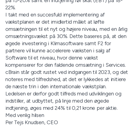
på 15-20% samt en indtjening før skat (EBT) på 18-
22%.
I takt med en succesfuld implementering af
vækstplanen er det imidlertid målet at løfte
omsætningen til et nyt og højere niveau, med en årlig
omsætningsvækst på 30%. Dette baseres på, at den
øgede investering i Klimasoftware samt F2 for
partnere vil kunne accelerere væksten i salg af
Software til et niveau, hvor denne vækst
kompenserer for den faldende omsætning i Services.
cBrain står godt rustet ved indgangen til 2023, og det
noteres med tilfredshed, at det er lykkedes at initiere
de næste trin i den internationale vækstplan.
Ledelsen er derfor godt tilfreds med udviklingen og
indstiller, at udbyttet, på linje med den øgede
indtjening, øges med 24% til 0,21 krone per aktie.
Med venlig hilsen
Per Tejs Knudsen, CEO