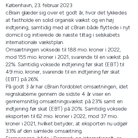
København, 23. februar 2023
cBrain glæder sig over et godt år, hvor det lykkedes
at fastholde en solid organisk vækst og en høj
indtjening, samtidig med at cBrain både flyttede i nyt
domicil og initierede de næste tiltag i selskabets
internationale vækstplan.
Omsætningen voksede til 188 mio. kroner i 2022,
mod 155 mio. kroner i 2021, svarende til en vækst på
22%. Samtidig voksede indtjening før skat (EBT) til
49 mio. kroner, svarende til en indtjening før skat
(EBT) på 26%.
På godt 3 år har cBrain fordoblet omsætningen, idet
regnskaberne gennem de sidste 4 år viser en
gennemsnitlig omsætningsvækst på 23% samt en
indtjening før skat (EBT) på 20%. Samtidig voksede
eksporten til 62 mio. kroner i 2022, mod 37 mio.
kroner i 2021, hvilket betyder, at eksporten nu udgør
33% af den samlede omsætning.