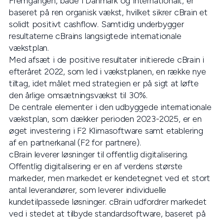
Fremgangen, både i Danmark og internationalt, er
baseret på ren organisk vækst, hvilket sikrer cBrain et
solidt positivt cashflow. Samtidig underbygger
resultaterne cBrains langsigtede internationale
vækstplan.
Med afsæt i de positive resultater initierede cBrain i
efteråret 2022, som led i vækstplanen, en række nye
tiltag, idet målet med strategien er på sigt at løfte
den årlige omsætningsvækst til 30%.
De centrale elementer i den udbyggede internationale
vækstplan, som dækker perioden 2023-2025, er en
øget investering i F2 Klimasoftware samt etablering
af en partnerkanal (F2 for partnere).
cBrain leverer løsninger til offentlig digitalisering.
Offentlig digitalisering er en af verdens største
markeder, men markedet er kendetegnet ved et stort
antal leverandører, som leverer individuelle
kundetilpassede løsninger. cBrain udfordrer markedet
ved i stedet at tilbyde standardsoftware, baseret på