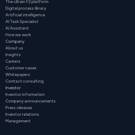
The cBrain F2 platform
Digital process library
Artificial intelligence
AI Task Specialist
AI Assistant
How we work
Company
About us
Insights
Careers
Customer cases
Whitepapers
Contact consulting
Investor
Investor information
Company announcements
Press releases
Investor relations
Management