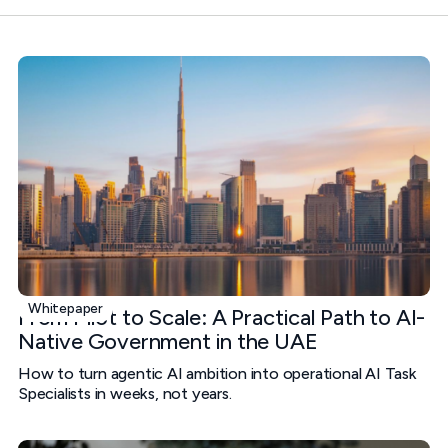
Whitepaper
From Pilot to Scale: A Practical Path to AI-
Native Government in the UAE
How to turn agentic AI ambition into operational AI Task
Specialists in weeks, not years.