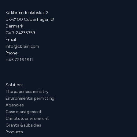
Kalkbrænderiløbskaj 2
DK-2100 Copenhagen Ø
Denmark
CVR: 24233359
Email
info@cbrain.com
Phone
+45 7216 1811
Solutions
The paperless ministry
Environmental permitting
Agencies
Case management
Climate & environment
Grants & subsidies
Products