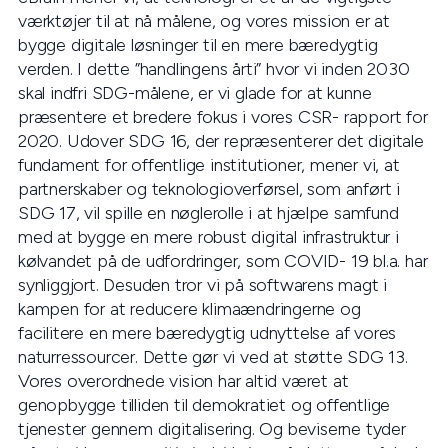
værktøjer til at nå målene, og vores mission er at
bygge digitale løsninger til en mere bæredygtig
verden. I dette ”handlingens årti” hvor vi inden 2030
skal indfri SDG-målene, er vi glade for at kunne
præsentere et bredere fokus i vores CSR- rapport for
2020. Udover SDG 16, der repræsenterer det digitale
fundament for offentlige institutioner, mener vi, at
partnerskaber og teknologioverførsel, som anført i
SDG 17, vil spille en nøglerolle i at hjælpe samfund
med at bygge en mere robust digital infrastruktur i
kølvandet på de udfordringer, som COVID- 19 bl.a. har
synliggjort. Desuden tror vi på softwarens magt i
kampen for at reducere klimaændringerne og
facilitere en mere bæredygtig udnyttelse af vores
naturressourcer. Dette gør vi ved at støtte SDG 13.
Vores overordnede vision har altid været at
genopbygge tilliden til demokratiet og offentlige
tjenester gennem digitalisering. Og beviserne tyder