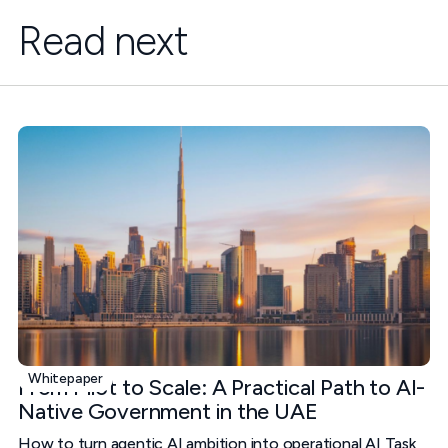
Read next
Whitepaper
From Pilot to Scale: A Practical Path to AI-
Native Government in the UAE
How to turn agentic AI ambition into operational AI Task