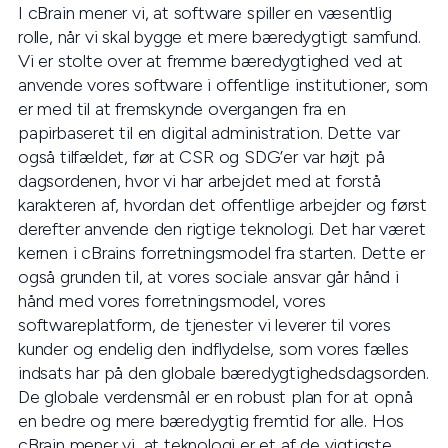
I cBrain mener vi, at software spiller en væsentlig
rolle, når vi skal bygge et mere bæredygtigt samfund.
Vi er stolte over at fremme bæredygtighed ved at
anvende vores software i offentlige institutioner, som
er med til at fremskynde overgangen fra en
papirbaseret til en digital administration. Dette var
også tilfældet, før at CSR og SDG’er var højt på
dagsordenen, hvor vi har arbejdet med at forstå
karakteren af, hvordan det offentlige arbejder og først
derefter anvende den rigtige teknologi. Det har været
kernen i cBrains forretningsmodel fra starten. Dette er
også grunden til, at vores sociale ansvar går hånd i
hånd med vores forretningsmodel, vores
softwareplatform, de tjenester vi leverer til vores
kunder og endelig den indflydelse, som vores fælles
indsats har på den globale bæredygtighedsdagsorden.
De globale verdensmål er en robust plan for at opnå
en bedre og mere bæredygtig fremtid for alle. Hos
cBrain mener vi, at teknologi er et af de vigtigste