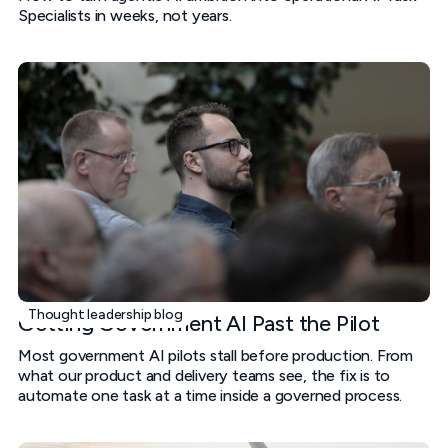
Specialists in weeks, not years.
Thought leadership blog
Getting Government AI Past the Pilot
Most government AI pilots stall before production. From
what our product and delivery teams see, the fix is to
automate one task at a time inside a governed process.