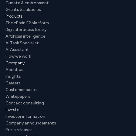
Climate & environment
Grants & subsidies
Products
The cBrain F2 platform
Digital process library
Artificial intelligence
AI Task Specialist
AI Assistant
How we work
Company
About us
Insights
Careers
Customer cases
Whitepapers
Contact consulting
Investor
Investor information
Company announcements
Press releases