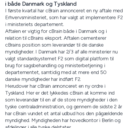
i både Danmark og Tyskland
I første kvartal har cBrain annonceret en ny aftale med
Erhvervsministeriet, som har valgt at implementere F2
i ministeriets departement.
Aftalen er vigtig for cBrain både i Danmark og i
relation til cBrains eksport. Aftalen cementerer
cBrains position som leverandør til de danske
myndigheder. I Danmark har 2/3 af alle ministerier nu
valgt standardsystemet F2 som digital platform til
brug for sagsbehandling og ministerbetjening i
departementet, samtidig med at mere end 50
danske myndigheder har indført F2.
Herudover har cBrain annonceret en ny ordre i
Tyskland. Her er det lykkedes cBrain at komme ind
som leverandør til en af de store myndigheder i den
tyske centraladministration, og gennem de sidste 2 år
har cBrain vundet et antal udbud hos den pågældende
myndighed. Myndigheden har hovedkontor i Berlin og
afdelinger i alle tyske delstater.