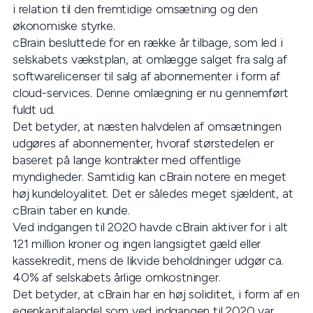
i relation til den fremtidige omsætning og den
økonomiske styrke.
cBrain besluttede for en række år tilbage, som led i
selskabets vækstplan, at omlægge salget fra salg af
softwarelicenser til salg af abonnementer i form af
cloud-services. Denne omlægning er nu gennemført
fuldt ud.
Det betyder, at næsten halvdelen af omsætningen
udgøres af abonnementer, hvoraf størstedelen er
baseret på lange kontrakter med offentlige
myndigheder. Samtidig kan cBrain notere en meget
høj kundeloyalitet. Det er således meget sjældent, at
cBrain taber en kunde.
Ved indgangen til 2020 havde cBrain aktiver for i alt
121 million kroner og ingen langsigtet gæld eller
kassekredit, mens de likvide beholdninger udgør ca.
40% af selskabets årlige omkostninger.
Det betyder, at cBrain har en høj soliditet, i form af en
egenkapitalandel som ved indgangen til 2020 var