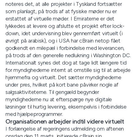
noteres det, at alle projekter i Tyskland fortsætter
som planlagt, på trods af at fysiske møder nu er
erstattet af virtuelle møder. I Emiraterne er det
lykkedes at levere og afslutte et projekt efter lock-
down, idet undervisning blev gennemført virtuelt (i
øvrigt på arabisk), og i USA har cBrain netop fået
godkendt en milepæl i forbindelse med leverancen,
på trods af den generelle nedlukning i Washington DC.
Internationalt synes det dog at tage lidt længere tid
for myndighederne internt at omstille sig til at arbejde
hjemmefra og virtuelt. Det sætter myndighederne
under pres, hvilket på kort bane påvirker nogle af
salgsaktiviteterne. Til gengæld begynder
myndighederne nu at efterspørge nye digitale
løsninger til hurtig levering, eksempelvis i forbindelse
med hjælpeprogrammer.
Organisationen arbejder indtil videre virtuelt
I forlængelse af regeringens udmelding om aftenen
onsdag den 11. marts, initierede cBrain sin