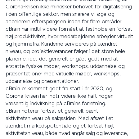
Corona-krisen ikke mindsker behovet for digitalisering
i den offentlige sektor, men snarere vil øge og
accelerere efterspørgslen inden for flere områder.
cBrain har indtil videre formået at fastholde en fortsat
høj produktivitet, hvor medarbejderne arbejder virtuelt
og hjemmefra. Kunderne serviceres på uændret
niveau, og projektleverancer følger i det store hele
planerne, idet det generelt er gået godt med at
erstatte fysiske møder, workshops, uddannelse og
præsentationer med virtuelle møder, workshops,
uddannelse og præsentationer.
cBrain er kommet godt fra start i år 2020, og
Corona-krisen har indtil videre ikke haft nogen
væsentlig indvirkning på cBrains forretning.
cBrain noterer fortsat et generelt pænt
aktivitetsniveau på salgssiden. Med afsæt i et
uændret markedspotentiale og et fortsat højt
aktivitetsniveau, både hvad angår salg og leverance,