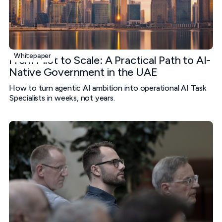
Whitepaper
From Pilot to Scale: A Practical Path to AI-
Native Government in the UAE
How to turn agentic AI ambition into operational AI Task
Specialists in weeks, not years.