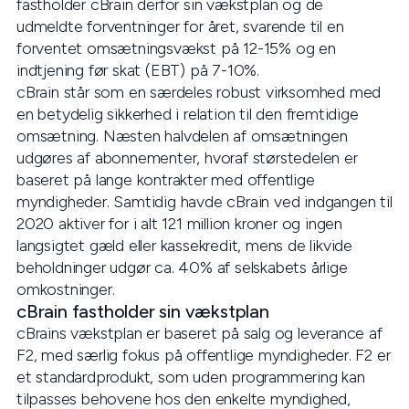
fastholder cBrain derfor sin vækstplan og de
udmeldte forventninger for året, svarende til en
forventet omsætningsvækst på 12-15% og en
indtjening før skat (EBT) på 7-10%.
cBrain står som en særdeles robust virksomhed med
en betydelig sikkerhed i relation til den fremtidige
omsætning. Næsten halvdelen af omsætningen
udgøres af abonnementer, hvoraf størstedelen er
baseret på lange kontrakter med offentlige
myndigheder. Samtidig havde cBrain ved indgangen til
2020 aktiver for i alt 121 million kroner og ingen
langsigtet gæld eller kassekredit, mens de likvide
beholdninger udgør ca. 40% af selskabets årlige
omkostninger.
cBrain fastholder sin vækstplan
cBrains vækstplan er baseret på salg og leverance af
F2, med særlig fokus på offentlige myndigheder. F2 er
et standardprodukt, som uden programmering kan
tilpasses behovene hos den enkelte myndighed,