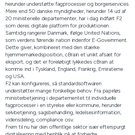
herunder understøtte fagprocesser og borgerservices.
Mere end 50 danske myndigheder, herunder 14 ud af
20 ministerielle departementer, har i dag indført F2
som deres digitale platform for produktionen.
Samtidig rangerer Danmark, ifølge United Nations,
som verdens førende nation indenfor E-Government.
Dette giver, kombineret med den stærke
hjemmemarkedsposition, cBrain et unikt afsæt for
eksport, og det er foreløbigt lykkedes cBrain at
komme ind i Tyskland, England, Frankrig, Emiraterne
og USA.
F2 kan konfigureres, så standardsoftwaren
understøtter mange forskellige behov. Fra papirløs
ministerbetjening i departementet til individuelle
fagprocesser i en styrelse eller kommune, herunder
selvbetjening, sagsbehandling, ledelsesinformation,
vidensdeling, compliance osv.
Frem til nu har den offentlige sektor især efterspurgt
digitalisering med henblik på at forbedre